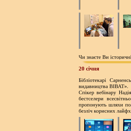
Чи знаєте Ви історичн
20 січня
Бібліотекарі Сарнен
видавництва ВІВАТ».
Спікер вебінару Наді
бестселери всесвітнь
пропонують шляхи пол
безліч корисних лайфх