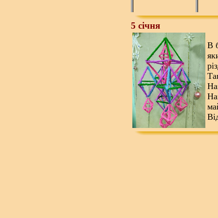
5 січня
В 
як
рі
Та
На
На
ма
Ві