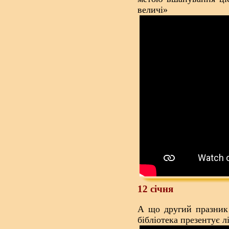
величі»
12 січня
А що другий празник 
бібліотека презентує л