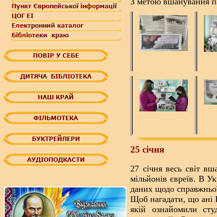
З метою вшанування па
25 січня
2
7 січня весь світ вш
мільйонів євреїв. В У
даних щодо справжньої
Щоб нагадати, що ані Г
якій ознайомили студ