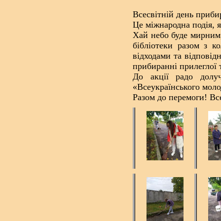
Всесвітній день приби
Це міжнародна подія, я
Хай небо буде мирним,
бібліотеки разом з к
відходами та відпові
прибиранні прилеглої 
До акції радо долу
«Всеукраїнського молод
Разом до перемоги! Вс