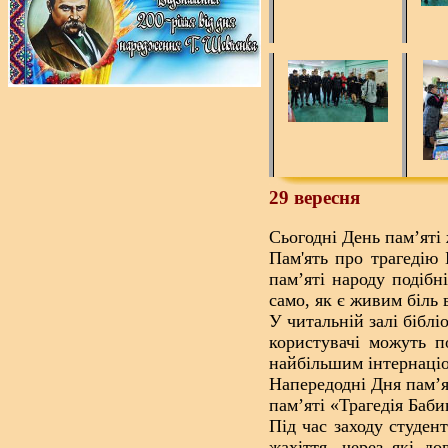
29 вересня
Сьогодні День пам’яті
Пам'ять про трагедію
пам’яті народу подібн
само, як є живим біль 
У читальній залі біблі
користувачі можуть п
найбільшим інтернаціо
Напередодні Дня пам’я
пам’яті «Трагедія Баби
Під час заходу студен
жахіття, через які д