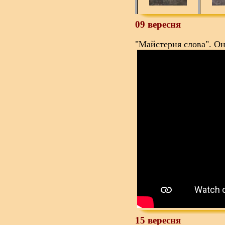
09 вересня
"Майстерня слова".
Он
15 вересня