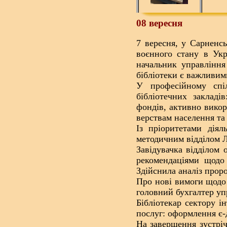
08 вересня
7 вересня, у Сарненсь
воєнного стану в Ук
начальник управління
бібліотеки є важливим
У професійному спіл
бібліотечних закладі
фондів, активно викор
верствам населення т
Із пріоритетами діял
методичним відділом 
Завідувачка відділом
рекомендаціями щодо 
Здійснила аналіз прор
Про нові вимоги щодо 
головний бухгалтер уп
Бібліотекар сектору 
послуг: оформлення є-
На завершення зустріч