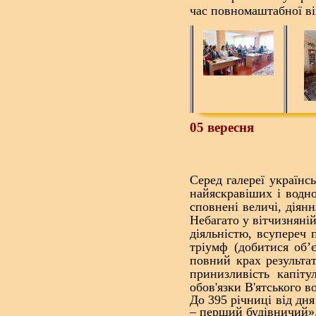
час повномаштабної ві
05 вересня
Серед
галереї українс
найяскравіших і водно
сповнені величі, діянн
Небагато у вітчизняній
діяльністю, всупереч
тріумф (добитися об’
повний крах результат
принизливість капіту
обов'язки В'ятського в
До 395 річниці від д
– перший будівничий»