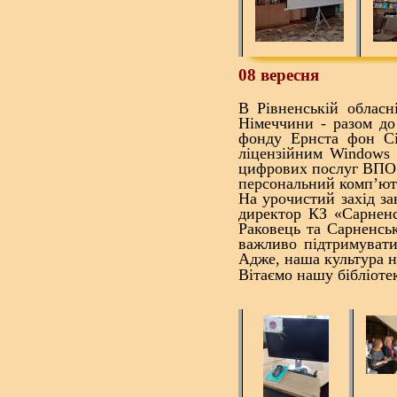
08 вересня
В Рівненській обласні
Німеччини - разом до
фонду Ернста фон Сім
ліцензійним Windows 1
цифрових послуг ВПО т
персональний комп’ют
На урочистий захід за
директор КЗ «Сарненс
Раковець та Сарненсь
важливо підтримувати
Адже, наша культура н
Вітаємо
нашу бібліоте